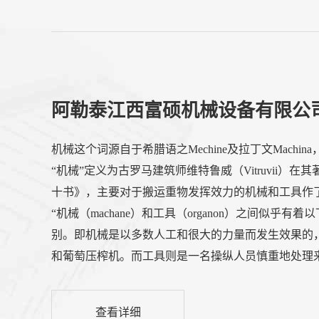
阿勒泰江西富硕机械设备有限公
机械这个词源自于希腊语之Mechine及拉丁文Machin
“机械”定义为古罗马建筑师维特鲁威（Vitruvii）在
十书》，主要对于搬运重物发挥效力的机械和工具作
“机械（machane）和工具（organon）之间似乎有着
别。即机械是以多数人工和很大的力量而发生效果的
和葡萄压榨机。而工具则是一名操纵人员慎重地处理
的，如蝎形轻弩炮或不等圆的螺旋装置。因此工具和
用上不可缺少的东西。古希腊时期已有圆柱齿轮。亚
查看详细