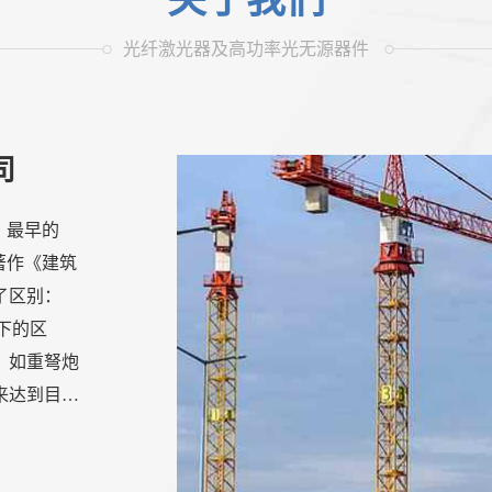
关于我们
光纤激光器及高功率光无源器件
司
a，最早的
其著作《建筑
了区别：
以下的区
，如重弩炮
来达到目的
机械都是利
历山大利亚